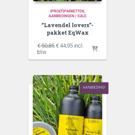
(PROEF)PAKKETTEN
AANBIEDINGEN / SALE
“Lavendel lovers”-
pakket EqWax
Oorspronkelijke
Huidige
€
50,85
€
44,95
incl.
prijs
prijs
btw
was:
is:
€ 50,85.
€ 44,95.
AANBIEDING!