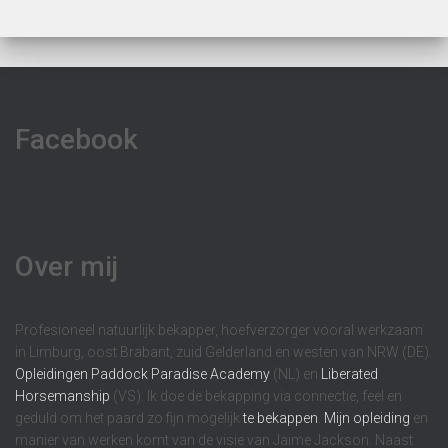
Facebook
Over mij
Profesioneel natuurlijk bekapper, hoefverzorger vooral werkzaam
in Limburg, oost Brabant, zuid Gelderland en westen van NRW (DE).
Opleidingen
Paddock Paradise Academy
(NL) en
Liberated
Horsemanship
(VS). Ik doe de bekapping via connectie, feel en
geduld om het paard zo fijn mogelijk
te bekappen
.
Mijn opleiding
en
manier van werken komt van de visie van Jaime Jackson. Naast