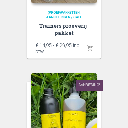
(PROEF)PAKKETTEN
AANBIEDINGEN / SALE
Trainers proeverij-
pakket
Prijsklasse:
€
14,95
-
€
29,95
incl.
€ 14,95
btw
tot
€ 29,95
AANBIEDING!