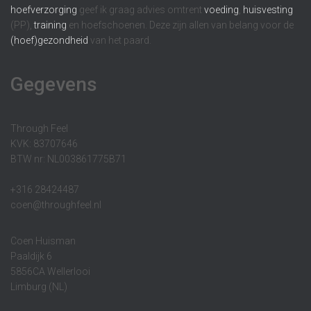
hoefverzorging
geef ik graag advies omtrent
voeding
,
huisvesting
(PP),
training
en hoefschoenen. Deze zijn allen van belang voor de
(hoef)gezondheid
van het paard.
Gegevens
Through Feel
KVK: 83707646
BTW nr: NL003861775B71
+316 28424487
coen@throughfeel.nl
Coen Huisman
Paaldijk 6
5856CA Wellerlooi
Limburg (NL)