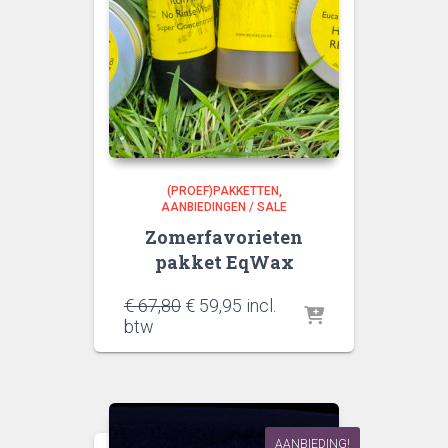
(PROEF)PAKKETTEN
AANBIEDINGEN / SALE
Zomerfavorieten
pakket EqWax
Oorspronkelijke
Huidige
€
67,80
€
59,95
incl.
prijs
prijs
btw
was:
is:
€ 67,80.
€ 59,95.
AANBIEDING!