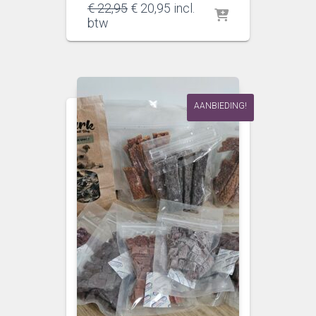
Oorspronkelijke
Huidige
€
22,95
€
20,95
incl.
prijs
prijs
btw
was:
is:
€ 22,95.
€ 20,95.
AANBIEDING!