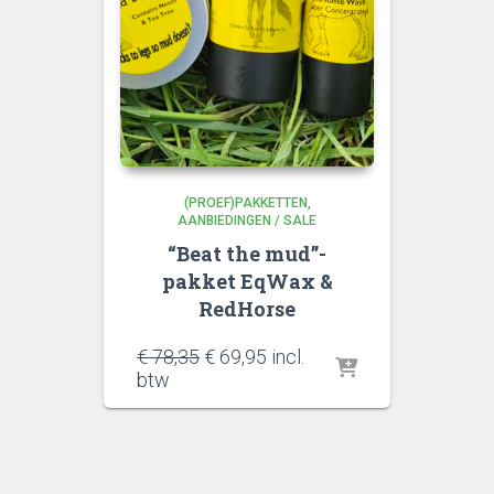
(PROEF)PAKKETTEN
AANBIEDINGEN / SALE
“Beat the mud”-
pakket EqWax &
RedHorse
Oorspronkelijke
Huidige
€
78,35
€
69,95
incl.
prijs
prijs
btw
was:
is:
€ 78,35.
€ 69,95.