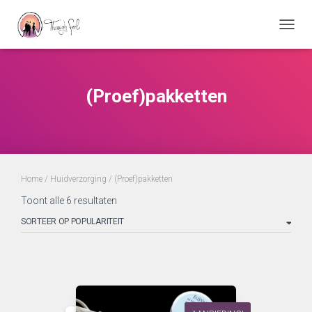
TOGGL
(Proef)pakketten
Home
/
Huidverzorging
/ (Proef)pakketten
Gesorteerd
Toont alle 6 resultaten
op
populariteit