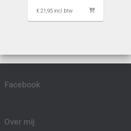
€
21,95
incl. btw
Facebook
Over mij