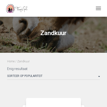
TOGGL
Zandkuur
Home
/ Zandkuur
Enig resultaat