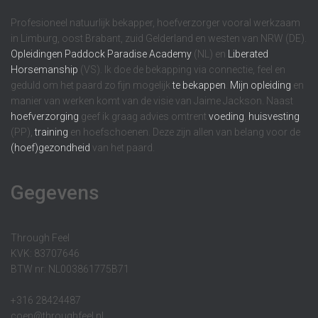
Profesioneel natuurlijk bekapper, hoefverzorger vooral werkzaam
in Limburg, oost Brabant, zuid Gelderland en westen van NRW (DE).
Opleidingen
Paddock Paradise Academy
(NL) en
Liberated
Horsemanship
(VS). Ik doe de bekapping via connectie, feel en
geduld om het paard zo fijn mogelijk
te bekappen
.
Mijn opleiding
en
manier van werken komt van de visie van Jaime Jackson. Naast
hoefverzorging
geef ik graag advies omtrent
voeding
,
huisvesting
(PP),
training
en hoefschoenen. Deze zijn allen van belang voor de
(hoef)gezondheid
van het paard.
Gegevens
Through Feel
KVK: 83707646
BTW nr: NL003861775B71
+316 28424487
coen@throughfeel.nl