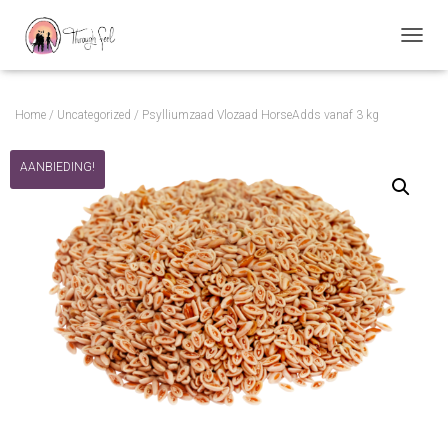
TOGGL
Home
/
Uncategorized
/ Psylliumzaad Vlozaad HorseAdds vanaf 3 kg
AANBIEDING!