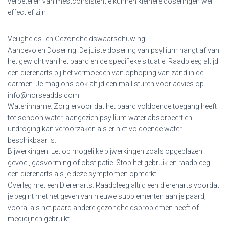
verbeteren van mestconsistentie kunnen kleinere doseringen wel
effectief zijn.
Veiligheids- en Gezondheidswaarschuwing
Aanbevolen Dosering: De juiste dosering van psyllium hangt af van
het gewicht van het paard en de specifieke situatie. Raadpleeg altijd
een dierenarts bij het vermoeden van ophoping van zand in de
darmen. Je mag ons ook altijd een mail sturen voor advies op
info@horseadds.com
Waterinname: Zorg ervoor dat het paard voldoende toegang heeft
tot schoon water, aangezien psyllium water absorbeert en
uitdroging kan veroorzaken als er niet voldoende water
beschikbaar is.
Bijwerkingen: Let op mogelijke bijwerkingen zoals opgeblazen
gevoel, gasvorming of obstipatie. Stop het gebruik en raadpleeg
een dierenarts als je deze symptomen opmerkt.
Overleg met een Dierenarts: Raadpleeg altijd een dierenarts voordat
je begint met het geven van nieuwe supplementen aan je paard,
vooral als het paard andere gezondheidsproblemen heeft of
medicijnen gebruikt.