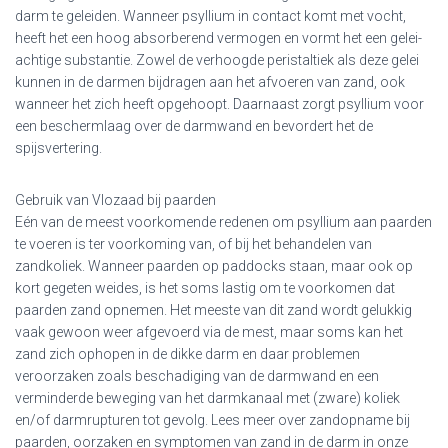
darm te geleiden. Wanneer psyllium in contact komt met vocht,
heeft het een hoog absorberend vermogen en vormt het een gelei-
achtige substantie. Zowel de verhoogde peristaltiek als deze gelei
kunnen in de darmen bijdragen aan het afvoeren van zand, ook
wanneer het zich heeft opgehoopt. Daarnaast zorgt psyllium voor
een beschermlaag over de darmwand en bevordert het de
spijsvertering.
Gebruik van Vlozaad bij paarden
Eén van de meest voorkomende redenen om psyllium aan paarden
te voeren is ter voorkoming van, of bij het behandelen van
zandkoliek. Wanneer paarden op paddocks staan, maar ook op
kort gegeten weides, is het soms lastig om te voorkomen dat
paarden zand opnemen. Het meeste van dit zand wordt gelukkig
vaak gewoon weer afgevoerd via de mest, maar soms kan het
zand zich ophopen in de dikke darm en daar problemen
veroorzaken zoals beschadiging van de darmwand en een
verminderde beweging van het darmkanaal met (zware) koliek
en/of darmrupturen tot gevolg. Lees meer over zandopname bij
paarden, oorzaken en symptomen van zand in de darm in onze