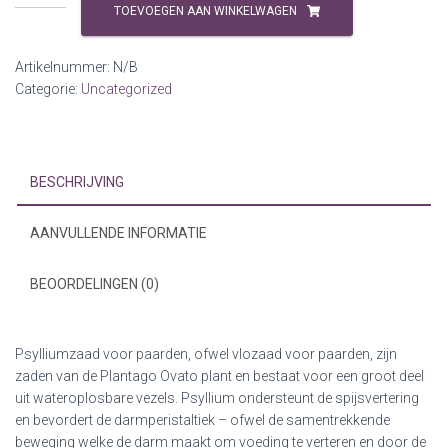
Vlozaad
TOEVOEGEN AAN WINKELWAGEN
HorseAdds
vanaf
Artikelnummer:
N/B
3
Categorie:
Uncategorized
kg
aantal
BESCHRIJVING
AANVULLENDE INFORMATIE
BEOORDELINGEN (0)
Psylliumzaad voor paarden, ofwel vlozaad voor paarden, zijn
zaden van de Plantago Ovato plant en bestaat voor een groot deel
uit wateroplosbare vezels. Psyllium ondersteunt de spijsvertering
en bevordert de darmperistaltiek – ofwel de samentrekkende
beweging welke de darm maakt om voeding te verteren en door de