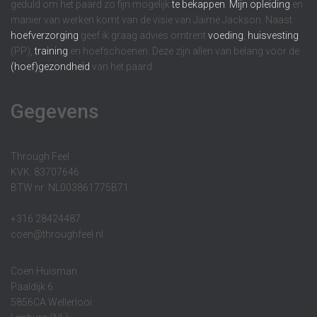
geduld om het paard zo fijn mogelijk
te bekappen
.
Mijn opleiding
en
manier van werken komt van de visie van Jaime Jackson. Naast
hoefverzorging
geef ik graag advies omtrent
voeding
,
huisvesting
(PP),
training
en hoefschoenen. Deze zijn allen van belang voor de
(hoef)gezondheid
van het paard.
Gegevens
Through Feel
KVK: 83707646
BTW nr: NL003861775B71
+316 28424487
coen@throughfeel.nl
Coen Huisman
Paaldijk 6
5856CA Wellerlooi