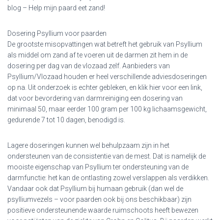
blog – Help mijn paard eet zand!
Dosering Psyllium voor paarden
De grootste misopvattingen wat betreft het gebruik van Psyllium
als middel om zand af te voeren uit de darmen zit hem in de
dosering per dag van de vlozaad zelf. Aanbieders van
Psyllium/Vlozaad houden er heel verschillende adviesdoseringen
op na. Uit onderzoek is echter gebleken, en klik hier voor een link,
dat voor bevordering van darmreiniging een dosering van
minimaal 50, maar eerder 100 gram per 100 kg lichaamsgewicht,
gedurende 7 tot 10 dagen, benodigd is.
Lagere doseringen kunnen wel behulpzaam zijn in het
ondersteunen van de consistentie van de mest. Dat is namelijk de
mooiste eigenschap van Psyllium ter ondersteuning van de
darmfunctie: het kan de ontlasting zowel verslappen als verdikken.
Vandaar ook dat Psyllium bij humaan gebruik (dan wel de
psylliumvezels – voor paarden ook bij ons beschikbaar) zijn
positieve ondersteunende waarde ruimschoots heeft bewezen