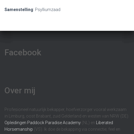
Samenstelling
: Psylliumzaad
Facebook
Over mij
Profesioneel natuurlijk bekapper, hoefverzorger vooral werkzaam
in Limburg, oost Brabant, zuid Gelderland en westen van NRW (DE).
Opleidingen
Paddock Paradise Academy
(NL) en
Liberated
Horsemanship
(VS). Ik doe de bekapping via connectie, feel en