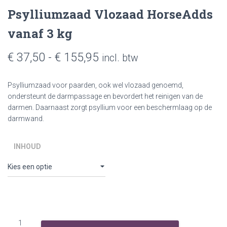
Psylliumzaad Vlozaad HorseAdds
vanaf 3 kg
Prijsklasse:
€
37,50
-
€
155,95
incl. btw
€ 37,50
Psylliumzaad voor paarden, ook wel vlozaad genoemd,
tot
ondersteunt de darmpassage en bevordert het reinigen van de
darmen. Daarnaast zorgt psyllium voor een beschermlaag op de
€ 155,95
darmwand.
INHOUD
Psylliumzaad