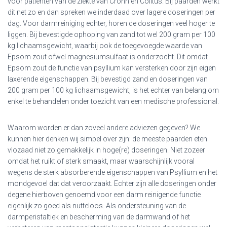
voor patiënten van de ziekte van Crohn en Colitus. Bij paarden werkt
dit net zo en dan spreken we inderdaad over lagere doseringen per
dag. Voor darmreiniging echter, horen de doseringen veel hoger te
liggen. Bij bevestigde ophoping van zand tot wel 200 gram per 100
kg lichaamsgewicht, waarbij ook de toegevoegde waarde van
Epsom zout ofwel magnesiumsulfaat is onderzocht. Dit omdat
Epsom zout de functie van psyllium kan versterken door zijn eigen
laxerende eigenschappen. Bij bevestigd zand en doseringen van
200 gram per 100 kg lichaamsgewicht, is het echter van belang om
enkel te behandelen onder toezicht van een medische professional.
Waarom worden er dan zoveel andere adviezen gegeven? We
kunnen hier denken wij simpel over zijn: de meeste paarden eten
vlozaad niet zo gemakkelijk in hoge(re) doseringen. Niet zozeer
omdat het ruikt of sterk smaakt, maar waarschijnlijk vooral
wegens de sterk absorberende eigenschappen van Psyllium en het
mondgevoel dat dat veroorzaakt. Echter zijn alle doseringen onder
degene hierboven genoemd voor een darm reinigende functie
eigenlijk zo goed als nutteloos. Als ondersteuning van de
darmperistaltiek en bescherming van de darmwand of het