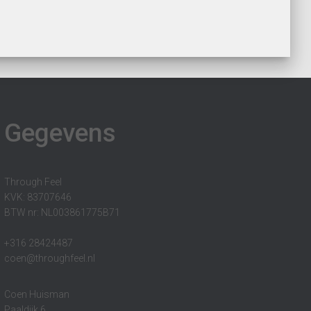
Gegevens
Through Feel
KVK: 83707646
BTW nr: NL003861775B71
+316 28424487
coen@throughfeel.nl
Coen Huisman
Paaldijk 6