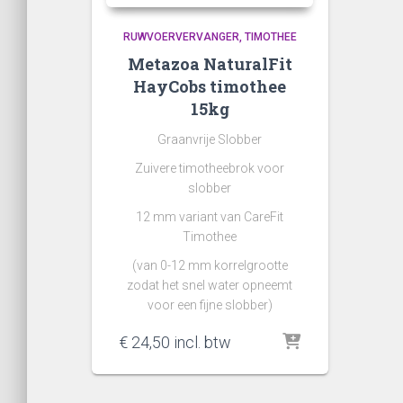
RUWVOERVERVANGER
TIMOTHEE
Metazoa NaturalFit
HayCobs timothee
15kg
Graanvrije Slobber
Zuivere timotheebrok voor
slobber
12 mm variant van CareFit
Timothee
(van 0-12 mm korrelgrootte
zodat het snel water opneemt
voor een fijne slobber)
€
24,50
incl. btw