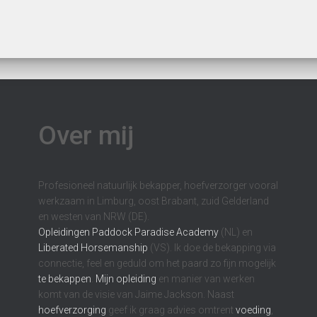
Over mij
Profesioneel natuurlijk bekapper, hoefverzorger vooral
werkzaam in Limburg, oost Brabant, zuid Gelderland
en westen van NRW (DE).
Opleidingen
Paddock Paradise Academy
(NL) en
Liberated Horsemanship
(VS). Ik doe de bekapping via
connectie, feel en geduld om het paard zo fijn mogelijk
te bekappen
.
Mijn opleiding
en manier van werken
komt van de visie van Jaime Jackson. Naast
hoefverzorging
geef ik graag advies omtrent
voeding
,