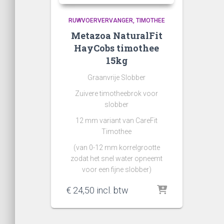
RUWVOERVERVANGER
TIMOTHEE
Metazoa NaturalFit
HayCobs timothee
15kg
Graanvrije Slobber
Zuivere timotheebrok voor
slobber
12 mm variant van CareFit
Timothee
(van 0-12 mm korrelgrootte
zodat het snel water opneemt
voor een fijne slobber)
€
24,50
incl. btw