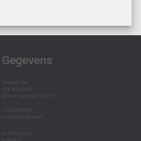
Gegevens
Through Feel
KVK: 83707646
BTW nr: NL003861775B71
+316 28424487
coen@throughfeel.nl
Coen Huisman
Paaldijk 6