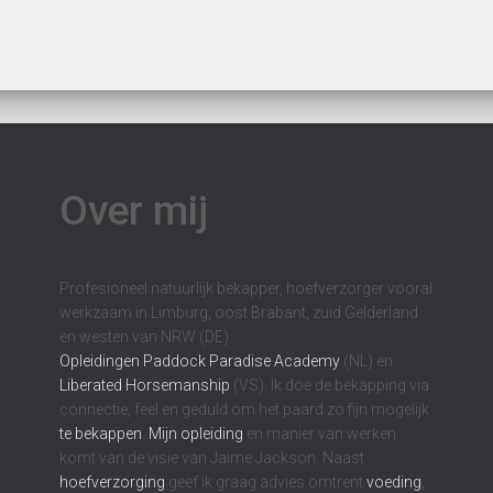
Over mij
Profesioneel natuurlijk bekapper, hoefverzorger vooral
werkzaam in Limburg, oost Brabant, zuid Gelderland
en westen van NRW (DE).
Opleidingen
Paddock Paradise Academy
(NL) en
Liberated Horsemanship
(VS). Ik doe de bekapping via
connectie, feel en geduld om het paard zo fijn mogelijk
te bekappen
.
Mijn opleiding
en manier van werken
komt van de visie van Jaime Jackson. Naast
hoefverzorging
geef ik graag advies omtrent
voeding
,