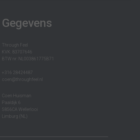
Gegevens
Through Feel
KVK: 83707646
BTW nr: NL003861775B71
+316 28424487
coen@throughfeel.nl
Coen Huisman
Paaldijk 6
5856CA Wellerlooi
Limburg (NL)