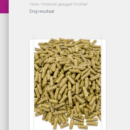
Home
/ Producten getagged “timothee”
Enig resultaat