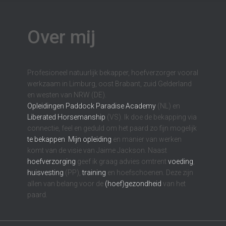
Over mij
Profesioneel natuurlijk bekapper, hoefverzorger vooral
werkzaam in Limburg, oost Brabant, zuid Gelderland
en westen van NRW (DE).
Opleidingen
Paddock Paradise Academy
(NL) en
Liberated Horsemanship
(VS). Ik doe de bekapping via
connectie, feel en geduld om het paard zo fijn mogelijk
te bekappen
.
Mijn opleiding
en manier van werken
komt van de visie van Jaime Jackson. Naast
hoefverzorging
geef ik graag advies omtrent
voeding
,
huisvesting
(PP),
training
en hoefschoenen. Deze zijn
allen van belang voor de
(hoef)gezondheid
van het
paard.