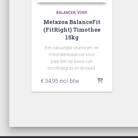
BALANCER
VOER
Metazoa BalanceFit
(FitRight) Timothee
15kg
Een natuurlijke vitaminen- en
mineralenbalancer voor
paarden op basis van
timotheegras en lijnzaad.
€
34,95
incl. btw