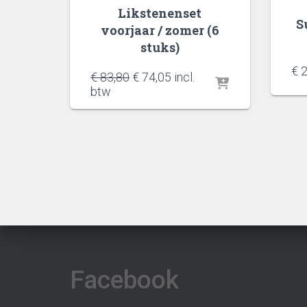
Likstenenset
S
voorjaar / zomer (6
stuks)
€
2
Oorspronkelijke
Huidige
€
83,80
€
74,05
incl.
prijs
prijs
btw
was:
is:
€ 83,80.
€ 74,05.
Facebook