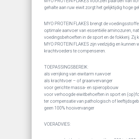
MYO PROTEIN FLAKES voorzien paarden van licht 
gehalte aan ruw eiwit zorgt het gelijktijdig hoge g
MYO PROTEIN FLAKES brengt de voedingsstoffen v
optimale aanvoer van essentiële aminozuren, nat
voedingsbehoeften in de sport en de fokkerij. Zij
MYO PROTEIN FLAKES zijn veelzijdig en kunnen wor
krachtvoeders te compenseren.
TOEPASSINGSBEREIK:
als verrijking van eiwitarm ruwvoer
als krachtvoer – of graanvervanger
voor gerichte massa- en spieropbouw
voor verhoogde eiwitbehoeften in sport en (op)f
ter compensatie van pathologisch of leeftijdsgeb
geen 100% hooivervanger
VOERADVIES: