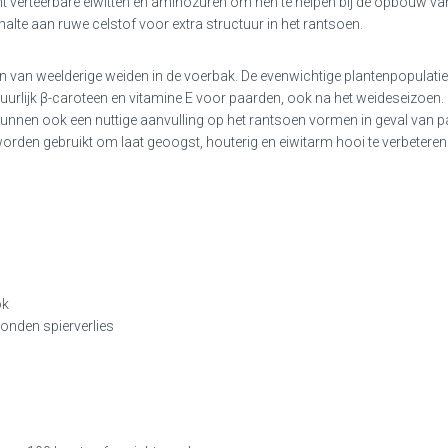
verteerbare eiwitten en aminozuren om hen te helpen bij de opbouw va
ehalte aan ruwe celstof voor extra structuur in het rantsoen.
an weelderige weiden in de voerbak. De evenwichtige plantenpopulatie 
uurlijk β-caroteen en vitamine E voor paarden, ook na het weideseizoen
 kunnen ook een nuttige aanvulling op het rantsoen vormen in geval van p
den gebruikt om laat geoogst, houterig en eiwitarm hooi te verbeteren 
ok
onden spierverlies