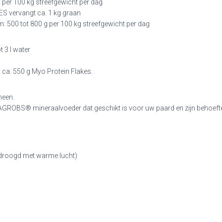
g per 100 kg streefgewicht per dag
S vervangt ca. 1 kg graan
: 500 tot 800 g per 100 kg streefgewicht per dag
 3 l water
ca. 550 g Myo Protein Flakes.
meen.
 AGROBS® mineraalvoeder dat geschikt is voor uw paard en zijn behoeft
edroogd met warme lucht)