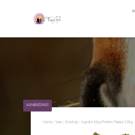
H
AANBIEDING!
Home
/
Voer
/
Eiwitrijk
/ Agrobs Myo Protein Flakes 20kg