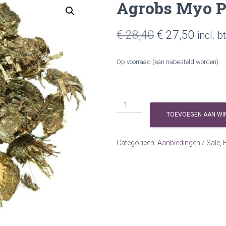
Agrobs Myo P
Oorspronkelij
Huidi
€
28,40
€
27,50
incl. b
prijs
prijs
Op voorraad (kan nabesteld worden)
was:
is:
€ 28,40.
€ 27,5
Agrobs
Myo
TOEVOEGEN AAN WI
Protein
Flakes
Categorieën:
Aanbiedingen / Sale
,
E
20kg
aantal