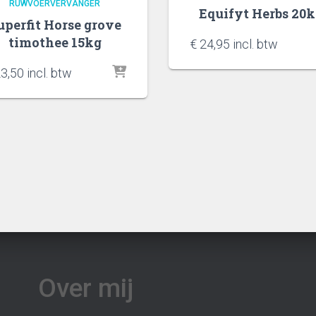
RUWVOERVERVANGER
Equifyt Herbs 20
uperfit Horse grove
timothee 15kg
€
24,95
incl. btw
3,50
incl. btw
Over mij