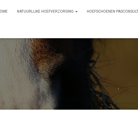
OME
NATUURLIJKE HOEFVERZORGING
HOEFSCHOENEN PASCONSUL