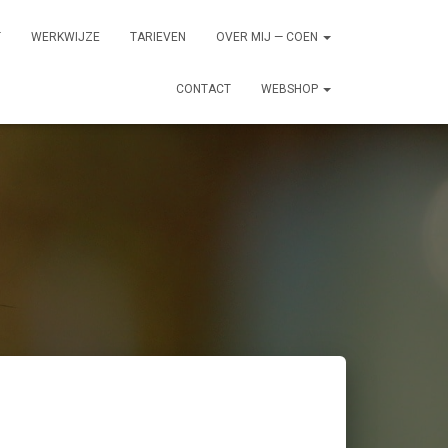
T
WERKWIJZE
TARIEVEN
OVER MIJ — COEN
CONTACT
WEBSHOP