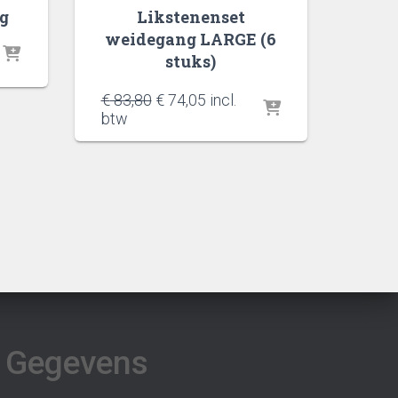
kg
Likstenenset
weidegang LARGE (6
stuks)
Oorspronkelijke
Huidige
€
83,80
€
74,05
incl.
prijs
prijs
btw
was:
is:
€ 83,80.
€ 74,05.
Gegevens