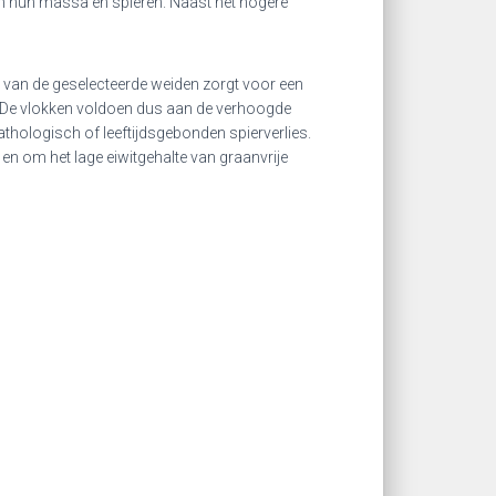
n hun massa en spieren. Naast het hogere
van de geselecteerde weiden zorgt voor een
. De vlokken voldoen dus aan de verhoogde
athologisch of leeftijdsgebonden spierverlies.
en om het lage eiwitgehalte van graanvrije