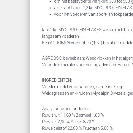
om het basisvoer te verrijken: 300 tot 500 
als krachtvoer: 1,2 kg MYO PROTEIN FLAKE
voor het voederen van sport- en fokpaarden
laat 1 kg MYO PROTEIN FLAKES weken met 1,5 tot
langzaam voederen
Een AGROBS® voerschep (1,5 l) bevat gemiddeld 
AGROBS® beveelt aan: Week vlokken in het alge
Voor de mineralenvoorziening adviseren wij een
INGREDIËNTEN:
Voedermiddel voor paarden, samenstelling:
Weidegrassen en -kruiden (Myoalpin® vezels, g
Analytische bestanddelen:
Ruw eiwit 11,80 % Zetmeel 1,00 %
Ruw vet 2,90 % Suiker 8,20 %
Ruwe celstof 22,80 % Fructaan 5,80 %