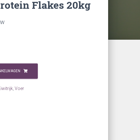
rotein Flakes 20kg
ke
ge
tw
0.
NKELWAGEN
iwitrijk
,
Voer