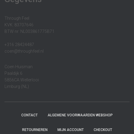
Through Feel
KVK: 83707646
BTW nr: NL003861775B71
+316 28424487
coen@throughfeel.nl
Coen Huisman
Paaldijk 6
5856CA Wellerlooi
Limburg (NL)
CONTACT
ALGEMENE VOORWAARDEN WEBSHOP
RETOURNEREN
MIJN ACCOUNT
CHECKOUT