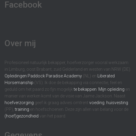
Facebook
Over mij
Profesioneel natuurlijk bekapper, hoefverzorger vooral werkzaam
in Limburg, oost Brabant, zuid Gelderland en westen van NRW (DE).
Opleidingen
Paddock Paradise Academy
(NL) en
Liberated
Horsemanship
(VS). Ik doe de bekapping via connectie, feel en
geduld om het paard zo fijn mogelijk
te bekappen
.
Mijn opleiding
en
manier van werken komt van de visie van Jaime Jackson. Naast
hoefverzorging
geef ik graag advies omtrent
voeding
,
huisvesting
(PP),
training
en hoefschoenen. Deze zijn allen van belang voor de
(hoef)gezondheid
van het paard.
Gegevens