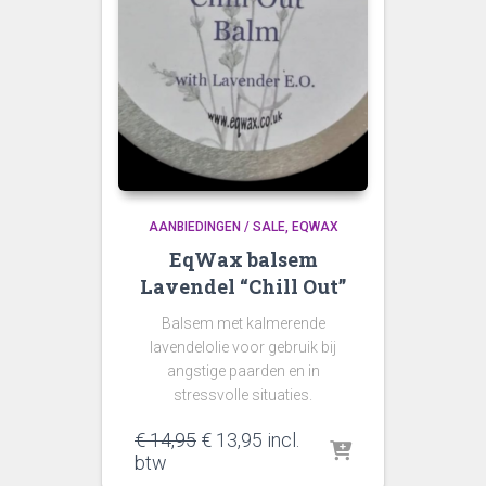
AANBIEDINGEN / SALE
EQWAX
EqWax balsem
Lavendel “Chill Out”
Balsem met kalmerende
lavendelolie voor gebruik bij
angstige paarden en in
stressvolle situaties.
Oorspronkelijke
Huidige
€
14,95
€
13,95
incl.
prijs
prijs
btw
was:
is: