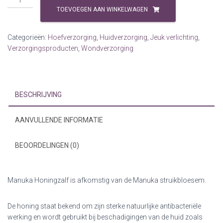
Honingzalf
TOEVOEGEN AAN WINKELWAGEN
DHP
200
Categorieën:
Hoefverzorging
,
Huidverzorging
,
Jeuk verlichting
,
ml
Verzorgingsproducten
,
Wondverzorging
aantal
BESCHRIJVING
AANVULLENDE INFORMATIE
BEOORDELINGEN (0)
Manuka Honingzalf is afkomstig van de Manuka struikbloesem.
De honing staat bekend om zijn sterke natuurlijke antibacteriële
werking en wordt gebruikt bij beschadigingen van de huid zoals