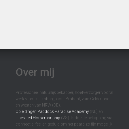
Over mij
Profesioneel natuurlijk bekapper, hoefverzorger vooral
werkzaam in Limburg, oost Brabant, zuid Gelderland
en westen van NRW (DE).
Opleidingen
Paddock Paradise Academy
(NL) en
Liberated Horsemanship
(VS). Ik doe de bekapping via
connectie, feel en geduld om het paard zo fijn mogelijk