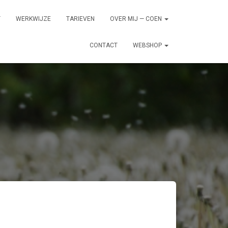
T
WERKWIJZE
TARIEVEN
OVER MIJ — COEN
CONTACT
WEBSHOP