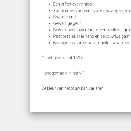
Een effectieve reiniger
Zacht en verzachtend voor gevoelige, geïrr
Hydraterend
Geweldige geur
Bevat insectenwerende neem & citroengras 
Past precies in je hand en de touwlus gaat o
Biologisch afbreekbare touwlus waarmee j
Geschat gewicht 180 g
Handgemaakt in het VK
De kleur van het touw kan variëren