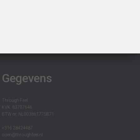
Gegevens
Through Feel
KVK: 83707646
BTW nr: NL003861775B71
+316 28424487
coen@throughfeel.nl