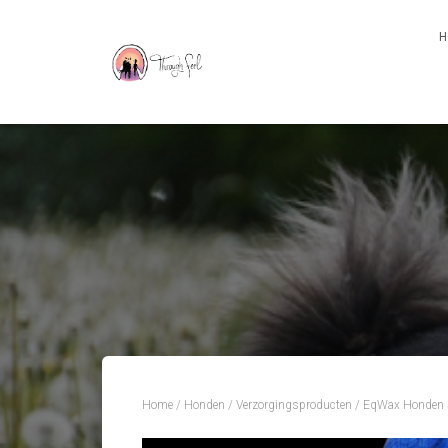
H
Home
/
Honden
/
Verzorgingsproducten
/ EqWax Honden 