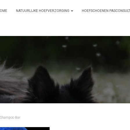
OME
NATUURLIJKE HOEFVERZORGING
HOEFSCHOENEN PASCONSUL
Shampoo Bar