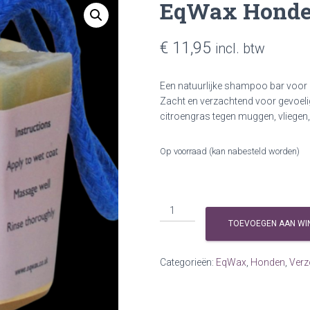
EqWax Honde
€
11,95
incl. btw
Een natuurlijke shampoo bar voor h
Zacht en verzachtend voor gevoelig
citroengras tegen muggen, vliegen,
Op voorraad (kan nabesteld worden)
EqWax
Honden
TOEVOEGEN AAN WI
Shampoo
Bar
Categorieën:
EqWax
,
Honden
,
Verz
aantal