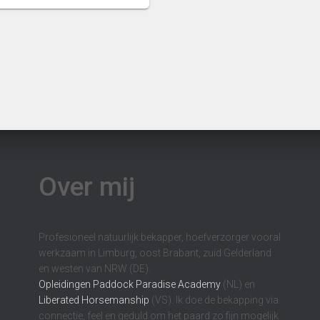
Over mij
Profesioneel natuurlijk bekapper, hoefverzorger vooral
werkzaam in Limburg, oost Brabant, zuid Gelderland
en westen van NRW (DE).
Opleidingen
Paddock Paradise Academy
(NL) en
Liberated Horsemanship
(VS). Ik doe de bekapping via
connectie, feel en geduld om het paard zo fijn mogelijk