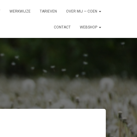
T
WERKWIJZE
TARIEVEN
OVER MIJ — COEN
CONTACT
WEBSHOP