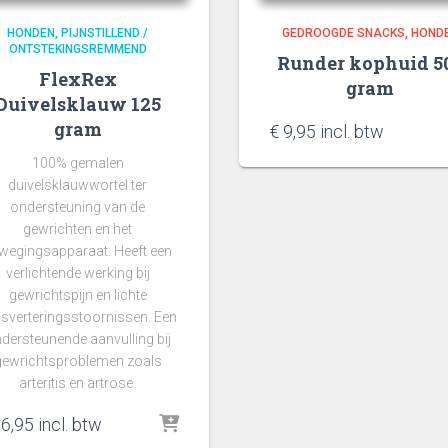
HONDEN
PIJNSTILLEND /
GEDROOGDE SNACKS
HOND
ONTSTEKINGSREMMEND
Runder kophuid 5
FlexRex
gram
Duivelsklauw 125
gram
€
9,95
incl. btw
100% gemalen
duivelsklauwwortel ter
ondersteuning van de
gewrichten en het
wegingsapparaat. Heeft een
verlichtende werking bij
gewrichtspijn en lichte
jsverteringsstoornissen. Een
dersteunende aanvulling bij
gewrichtsproblemen zoals
arteritis en artrose.
6,95
incl. btw