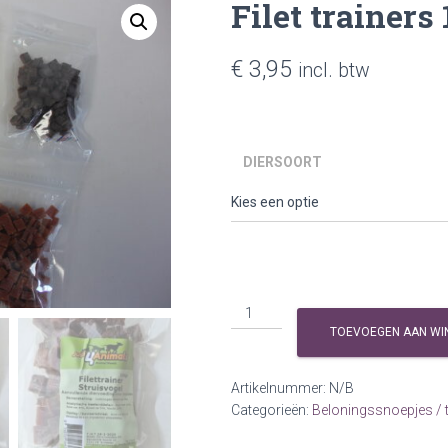
Filet trainers
€
3,95
incl. btw
DIERSOORT
Filet
trainers
TOEVOEGEN AAN WI
100
gram
Artikelnummer:
N/B
aantal
Categorieën:
Beloningssnoepjes / t