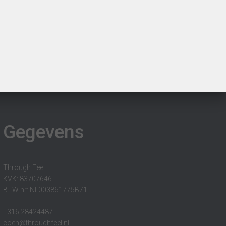
Gegevens
Through Feel
KVK: 83707646
BTW nr: NL003861775B71
+316 28424487
coen@throughfeel.nl