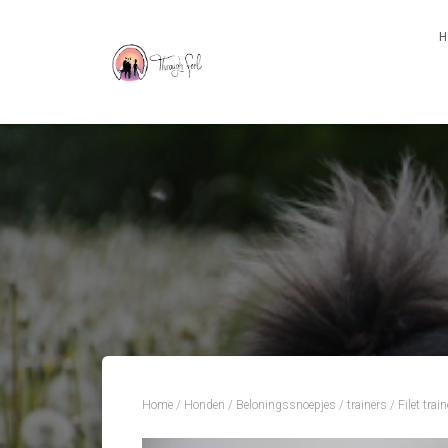
H
Home
/
Honden
/
Beloningssnoepjes / trainers
/ Filet tra