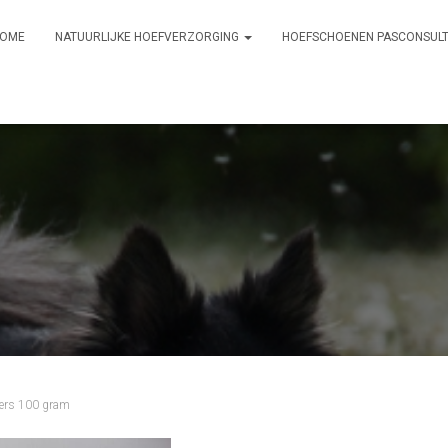
OME
NATUURLIJKE HOEFVERZORGING
HOEFSCHOENEN PASCONSUL
iners 100 gram