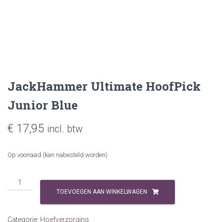
JackHammer Ultimate HoofPick
Junior Blue
€
17,95
incl. btw
Op voorraad (kan nabesteld worden)
JackHammer
Ultimate
TOEVOEGEN AAN WINKELWAGEN
HoofPick
Junior
Categorie:
Hoefverzorging