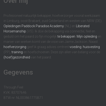
Over mij
Profesioneel natuurlijk bekapper, hoefverzorger vooral werkzaam
in Limburg, oost Brabant, zuid Gelderland en westen van NRW (DE).
Opleidingen
Paddock Paradise Academy
(NL) en
Liberated
Horsemanship
(VS). Ik doe de bekapping via connectie, feel en
geduld om het paard zo fijn mogelijk
te bekappen
.
Mijn opleiding
en
manier van werken komt van de visie van Jaime Jackson. Naast
hoefverzorging
geef ik graag advies omtrent
voeding
,
huisvesting
(PP),
training
en hoefschoenen. Deze zijn allen van belang voor de
(hoef)gezondheid
van het paard.
Gegevens
Through Feel
KVK: 83707646
BTW nr: NL003861775B71