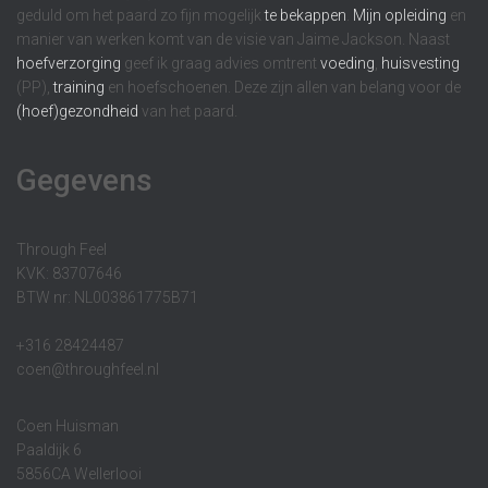
geduld om het paard zo fijn mogelijk
te bekappen
.
Mijn opleiding
en
manier van werken komt van de visie van Jaime Jackson. Naast
hoefverzorging
geef ik graag advies omtrent
voeding
,
huisvesting
(PP),
training
en hoefschoenen. Deze zijn allen van belang voor de
(hoef)gezondheid
van het paard.
Gegevens
Through Feel
KVK: 83707646
BTW nr: NL003861775B71
+316 28424487
coen@throughfeel.nl
Coen Huisman
Paaldijk 6
5856CA Wellerlooi