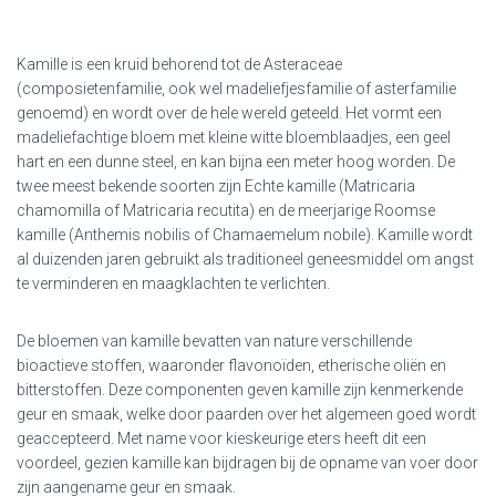
Kamille is een kruid behorend tot de Asteraceae
(composietenfamilie, ook wel madeliefjesfamilie of asterfamilie
genoemd) en wordt over de hele wereld geteeld. Het vormt een
madeliefachtige bloem met kleine witte bloemblaadjes, een geel
hart en een dunne steel, en kan bijna een meter hoog worden. De
twee meest bekende soorten zijn Echte kamille (Matricaria
chamomilla of Matricaria recutita) en de meerjarige Roomse
kamille (Anthemis nobilis of Chamaemelum nobile). Kamille wordt
al duizenden jaren gebruikt als traditioneel geneesmiddel om angst
te verminderen en maagklachten te verlichten.
De bloemen van kamille bevatten van nature verschillende
bioactieve stoffen, waaronder flavonoïden, etherische oliën en
bitterstoffen. Deze componenten geven kamille zijn kenmerkende
geur en smaak, welke door paarden over het algemeen goed wordt
geaccepteerd. Met name voor kieskeurige eters heeft dit een
voordeel, gezien kamille kan bijdragen bij de opname van voer door
zijn aangename geur en smaak.