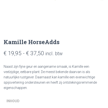
Kamille HorseAdds
Prijsklasse:
€
19,95
-
€
37,50
incl. btw
€ 19,95
Naast zijn fijne geur en aangename smaak, is Kamille een
tot
veelzijdige, eetbare plant. De meest bekende daarvan is als
natuurlijke rustgever. Daarnaast kan kamille een evenwichtige
€ 37,50
spijsvertering ondersteunen en heeft zij ontstekingsremmende
eigenschappen.
INHOUD