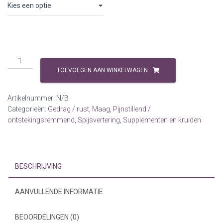
Kamille
HorseAdds
TOEVOEGEN AAN WINKELWAGEN
aantal
Artikelnummer:
N/B
Categorieën:
Gedrag / rust
,
Maag
,
Pijnstillend /
ontstekingsremmend
,
Spijsvertering
,
Supplementen en kruiden
BESCHRIJVING
AANVULLENDE INFORMATIE
BEOORDELINGEN (0)