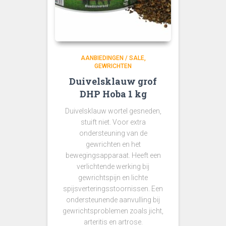
AANBIEDINGEN / SALE
GEWRICHTEN
Duivelsklauw grof
DHP Hoba 1 kg
Duivelsklauw wortel gesneden,
stuift niet. Voor extra
ondersteuning van de
gewrichten en het
bewegingsapparaat. Heeft een
verlichtende werking bij
gewrichtspijn en lichte
spijsverteringsstoornissen. Een
ondersteunende aanvulling bij
gewrichtsproblemen zoals jicht,
arteritis en artrose.