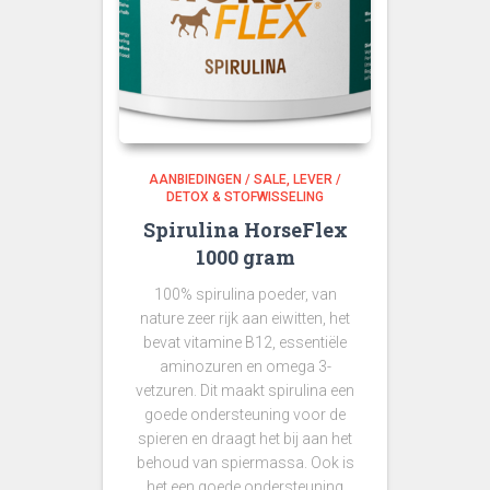
AANBIEDINGEN / SALE
LEVER /
DETOX & STOFWISSELING
Spirulina HorseFlex
1000 gram
100% spirulina poeder, van
nature zeer rijk aan eiwitten, het
bevat vitamine B12, essentiële
aminozuren en omega 3-
vetzuren. Dit maakt spirulina een
goede ondersteuning voor de
spieren en draagt het bij aan het
behoud van spiermassa. Ook is
het een goede ondersteuning