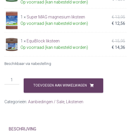
Op voorraad (kan nabesteld worden)
wa
pri
€ 1
is:
Oor
1 ×
Super MAG magnesium liksteen
€
13,95
€ 1
pri
Hui
Op voorraad (kan nabesteld worden)
€
12,56
wa
pri
€ 1
is:
Oor
1 ×
EquiBlock liksteen
€
15,95
€ 1
pri
Hui
Op voorraad (kan nabesteld worden)
€
14,36
wa
pri
€ 1
is:
Beschikbaar via nabestelling
€ 1
Likstenenset
weidegang
TOEVOEGEN AAN WINKELWAGEN
SMALL
(4
Categorieën:
Aanbiedingen / Sale
,
Likstenen
stuks)
aantal
BESCHRIJVING