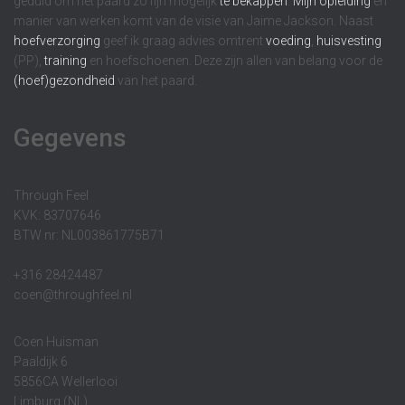
geduld om het paard zo fijn mogelijk
te bekappen
.
Mijn opleiding
en
manier van werken komt van de visie van Jaime Jackson. Naast
hoefverzorging
geef ik graag advies omtrent
voeding
,
huisvesting
(PP),
training
en hoefschoenen. Deze zijn allen van belang voor de
(hoef)gezondheid
van het paard.
Gegevens
Through Feel
KVK: 83707646
BTW nr: NL003861775B71
+316 28424487
coen@throughfeel.nl
Coen Huisman
Paaldijk 6
5856CA Wellerlooi
Limburg (NL)