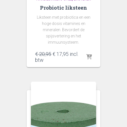
Probiotic liksteen
Liksteen met probiotica en een
hoge dosis vitamines en
mineralen. Bevordert de
spijsvertering en het
immuunsysteem.
Oorspronkelijke
Huidige
€
20,95
€
17,95
incl.
prijs
prijs
btw
was:
is:
€ 20,95.
€ 17,95.