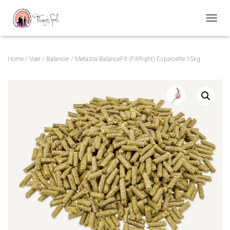
TOGGL
Home
/
Voer
/
Balancer
/ Metazoa BalanceFit (FitRight) Esparcette 15kg