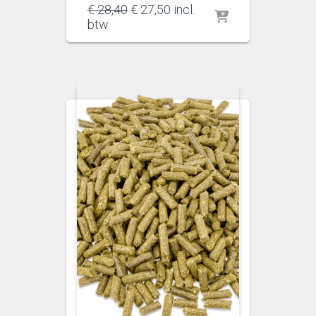
Oorspronkelijke
Huidige
€
28,40
€
27,50
incl.
prijs
prijs
btw
was:
is:
€ 28,40.
€ 27,50.