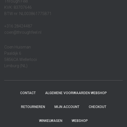
Through Feel
KVK: 83707646
BTW nr: NL003861775B71
+316 28424487
coen@throughfeel.nl
Coen Huisman
Paaldijk 6
5856CA Wellerlooi
Limburg (NL)
CONTACT
ALGEMENE VOORWAARDEN WEBSHOP
RETOURNEREN
MIJN ACCOUNT
CHECKOUT
WINKELWAGEN
WEBSHOP