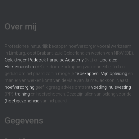
Over mij
Profesioneel natuurlijk bekapper, hoefverzorger vooral werkzaam
in Limburg, oost Brabant, zuid Gelderland en westen van NRW (DE).
Opleidingen
Paddock Paradise Academy
(NL) en
Liberated
Horsemanship
(VS). Ik doe de bekapping via connectie, feel en
geduld om het paard zo fijn mogelijk
te bekappen
.
Mijn opleiding
en
manier van werken komt van de visie van Jaime Jackson. Naast
hoefverzorging
geef ik graag advies omtrent
voeding
,
huisvesting
(PP),
training
en hoefschoenen. Deze zijn allen van belang voor de
(hoef)gezondheid
van het paard.
Gegevens