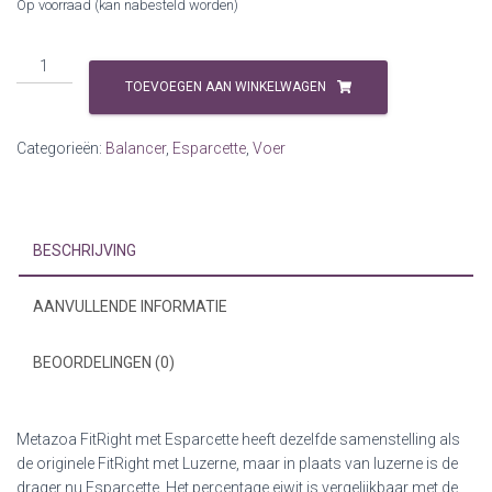
Op voorraad (kan nabesteld worden)
Metazoa
BalanceFit
TOEVOEGEN AAN WINKELWAGEN
(FitRight)
Esparcette
Categorieën:
Balancer
,
Esparcette
,
Voer
15kg
aantal
BESCHRIJVING
AANVULLENDE INFORMATIE
BEOORDELINGEN (0)
Metazoa FitRight met Esparcette heeft dezelfde samenstelling als
de originele FitRight met Luzerne, maar in plaats van luzerne is de
drager nu Esparcette. Het percentage eiwit is vergelijkbaar met de