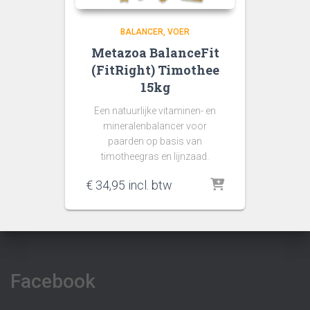
BALANCER
VOER
Metazoa BalanceFit
(FitRight) Timothee
15kg
Een natuurlijke vitaminen- en
mineralenbalancer voor
paarden op basis van
timotheegras en lijnzaad.
€
34,95
incl. btw
Facebook