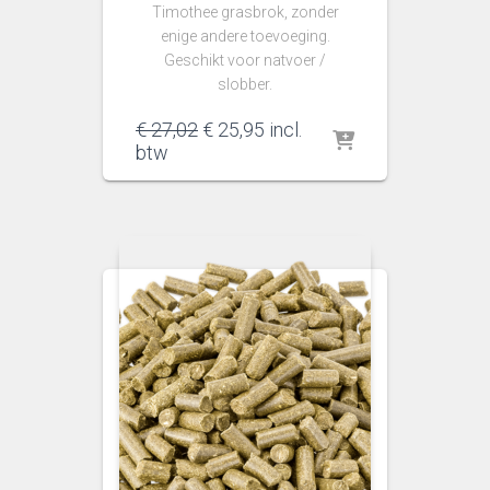
Timothee grasbrok, zonder
enige andere toevoeging.
Geschikt voor natvoer /
slobber.
Oorspronkelijke
Huidige
€
27,02
€
25,95
incl.
prijs
prijs
btw
was:
is:
€ 27,02.
€ 25,95.