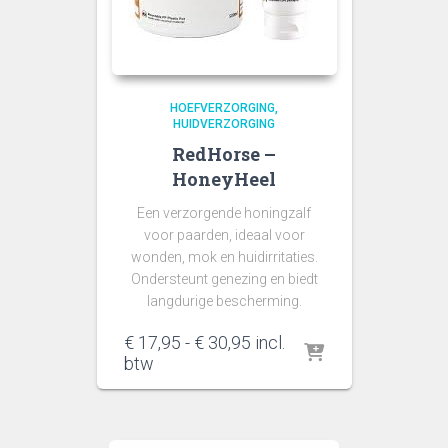
HOEFVERZORGING
HUIDVERZORGING
RedHorse –
HoneyHeel
Een verzorgende honingzalf
voor paarden
, ideaal voor
wonden, mok en huidirritaties.
Ondersteunt genezing en biedt
langdurige bescherming.
Prijsklasse:
€
17,95
-
€
30,95
incl.
€ 17,95
btw
tot
€ 30,95