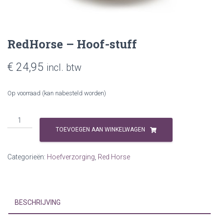
RedHorse – Hoof-stuff
€
24,95
incl. btw
Op voorraad (kan nabesteld worden)
RedHorse
-
TOEVOEGEN AAN WINKELWAGEN
Hoof-
stuff
Categorieën:
Hoefverzorging
,
Red Horse
aantal
BESCHRIJVING