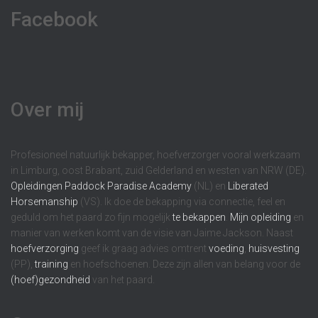
Facebook
Over mij
Profesioneel natuurlijk bekapper, hoefverzorger vooral werkzaam
in Limburg, oost Brabant, zuid Gelderland en westen van NRW (DE).
Opleidingen
Paddock Paradise Academy
(NL) en
Liberated
Horsemanship
(VS). Ik doe de bekapping via connectie, feel en
geduld om het paard zo fijn mogelijk
te bekappen
.
Mijn opleiding
en
manier van werken komt van de visie van Jaime Jackson. Naast
hoefverzorging
geef ik graag advies omtrent
voeding
,
huisvesting
(PP),
training
en hoefschoenen. Deze zijn allen van belang voor de
(hoef)gezondheid
van het paard.