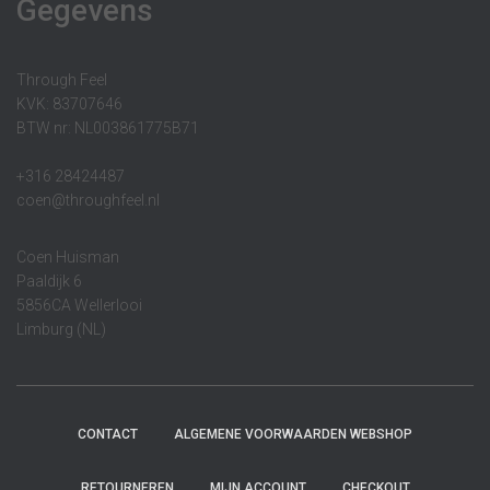
Gegevens
Through Feel
KVK: 83707646
BTW nr: NL003861775B71
+316 28424487
coen@throughfeel.nl
Coen Huisman
Paaldijk 6
5856CA Wellerlooi
Limburg (NL)
CONTACT
ALGEMENE VOORWAARDEN WEBSHOP
RETOURNEREN
MIJN ACCOUNT
CHECKOUT