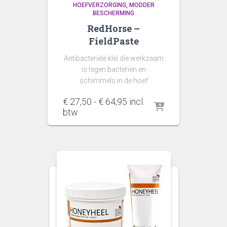
HOEFVERZORGING
MODDER
BESCHERMING
RedHorse –
FieldPaste
Antibacteriële klei die werkzaam
is tegen bacteriën en
schimmels in de hoef
Prijsklasse:
€
27,50
-
€
64,95
incl.
€ 27,50
btw
tot
€ 64,95