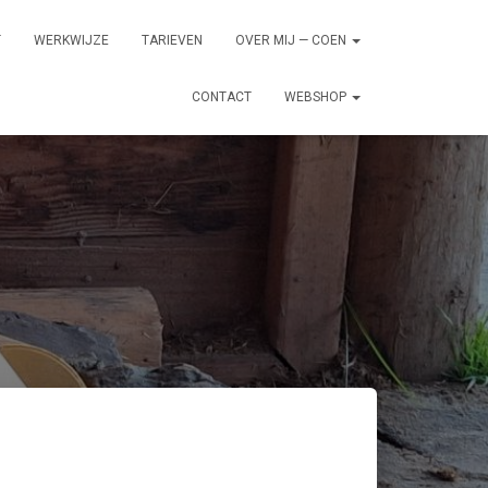
T
WERKWIJZE
TARIEVEN
OVER MIJ — COEN
CONTACT
WEBSHOP