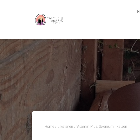
H
Home
/
Likstenen
/ Vitamin Plus Selenium liksteen