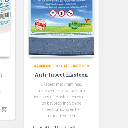
AANBIEDINGEN / SALE
LIKSTENEN
t
Anti-Insect liksteen
Liksteen met vitamines,
mineralen en knoflook om
r
insecten af te schrikken en o.a.
ter bevordering van de
bloedsomloop en het
immuunsysteem.
Oorspronkelijke
Huidige
€
18,50
€
16,95
incl.