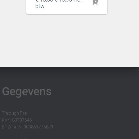
prijs
prijs
btw
was:
is:
€ 18,50.
€ 16,95.
Gegevens
Through Feel
KVK: 83707646
BTW nr: NL003861775B71