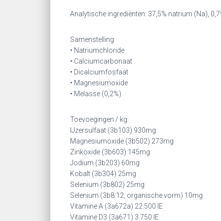
Analytische ingrediënten: 37,5% natrium (Na), 0
Samenstelling:
• Natriumchloride
• Calciumcarbonaat
• Dicalciumfosfaat
• Magnesiumoxide
• Melasse (0,2%)
Toevoegingen / kg:
IJzersulfaat (3b103) 930mg
Magnesiumoxide (3b502) 273mg
Zinkoxide (3b603) 145mg
Jodium (3b203) 60mg
Kobalt (3b304) 25mg
Selenium (3b802) 25mg
Selenium (3b8.12, organische vorm) 10mg
Vitamine A (3a672a) 22.500 IE
Vitamine D3 (3a671) 3.750 IE