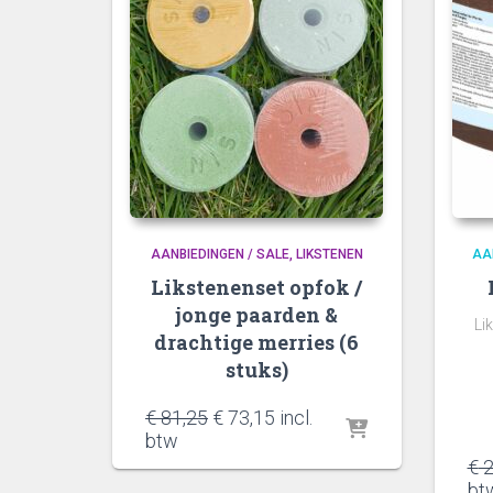
AANBIEDINGEN / SALE
LIKSTENEN
AA
Likstenenset opfok /
jonge paarden &
Li
drachtige merries (6
stuks)
Oorspronkelijke
Huidige
€
81,25
€
73,15
incl.
prijs
prijs
btw
was:
is:
€
2
€ 81,25.
€ 73,15.
bt