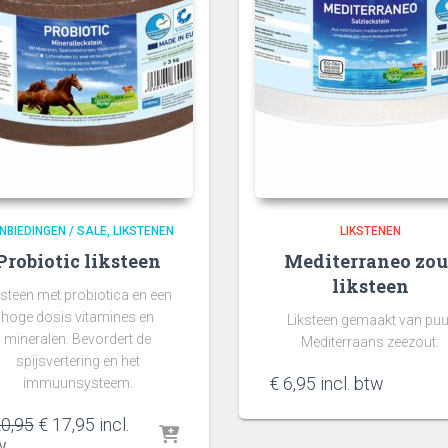
NBIEDINGEN / SALE
LIKSTENEN
LIKSTENEN
Probiotic liksteen
Mediterraneo zou
liksteen
ksteen met probiotica en een
hoge dosis vitamines en
Liksteen gemaakt van puu
mineralen. Bevordert de
Mediterraans zeezout.
spijsvertering en het
€
6,95
incl. btw
immuunsysteem.
Oorspronkelijke
Huidige
0,95
€
17,95
incl.
prijs
prijs
w