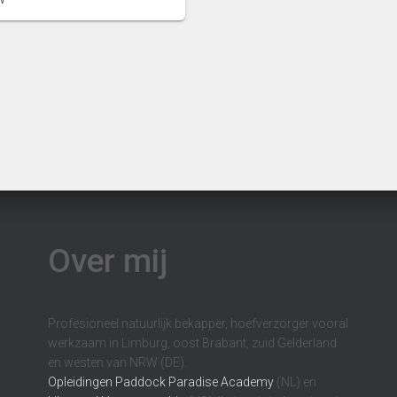
was:
is:
€ 20,95.
€ 17,95.
Over mij
Profesioneel natuurlijk bekapper, hoefverzorger vooral
werkzaam in Limburg, oost Brabant, zuid Gelderland
en westen van NRW (DE).
Opleidingen
Paddock Paradise Academy
(NL) en