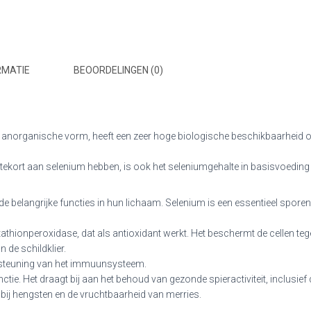
RMATIE
BEOORDELINGEN (0)
 anorganische vorm, heeft een zeer hoge biologische beschikbaarheid om
ort aan selenium hebben, is ook het seleniumgehalte in basisvoeding z
belangrijke functies in hun lichaam. Selenium is een essentieel sporene
hionperoxidase, dat als antioxidant werkt. Het beschermt de cellen tegen
 de schildklier.
dersteuning van het immuunsysteem.
tie. Het draagt bij aan het behoud van gezonde spieractiviteit, inclusief 
 bij hengsten en de vruchtbaarheid van merries.