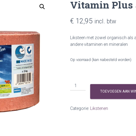
Vitamin Plus 
€
12,95
incl. btw
Liksteen met zowel organisch als 
andere vitaminen en mineralen
Op voorraad (kan nabesteld worden)
Vitamin
Plus
TOEVOEGEN AAN WI
Selenium
liksteen
Categorie:
Likstenen
aantal