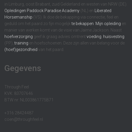
in Limburg, oost Brabant, zuid Gelderland en westen van NRW (DE).
Opleidingen
Paddock Paradise Academy
(NL) en
Liberated
Horsemanship
(VS). Ik doe de bekapping via connectie, feel en
geduld om het paard zo fijn mogelijk
te bekappen
.
Mijn opleiding
en
manier van werken komt van de visie van Jaime Jackson. Naast
hoefverzorging
geef ik graag advies omtrent
voeding
,
huisvesting
(PP),
training
en hoefschoenen. Deze zijn allen van belang voor de
(hoef)gezondheid
van het paard.
Gegevens
Through Feel
KVK: 83707646
BTW nr: NL003861775B71
+316 28424487
coen@throughfeel.nl