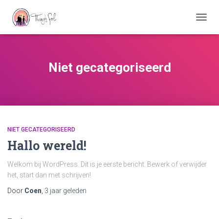
TOGGL
Niet gecategoriseerd
NIET GECATEGORISEERD
Hallo wereld!
Welkom bij WordPress. Dit is je eerste bericht. Bewerk of verwijder
het, start dan met schrijven!
Door
Coen
,
3 jaar
geleden