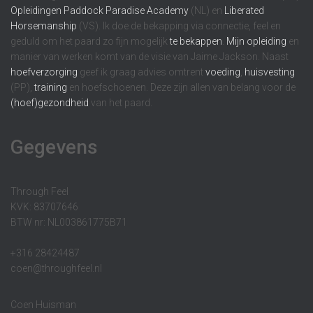
Opleidingen
Paddock Paradise Academy
(NL) en
Liberated
Horsemanship
(VS). Ik doe de bekapping via connectie, feel en
geduld om het paard zo fijn mogelijk
te bekappen
.
Mijn opleiding
en
manier van werken komt van de visie van Jaime Jackson. Naast
hoefverzorging
geef ik graag advies omtrent
voeding
,
huisvesting
(PP),
training
en hoefschoenen. Deze zijn allen van belang voor de
(hoef)gezondheid
van het paard.
Gegevens
Through Feel
KVK: 83707646
BTW nr: NL003861775B71
+316 28424487
coen@throughfeel.nl
Coen Huisman