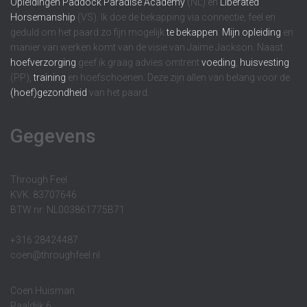
Opleidingen
Paddock Paradise Academy
(NL) en
Liberated
Horsemanship
(VS). Ik doe de bekapping via connectie, feel en
geduld om het paard zo fijn mogelijk
te bekappen
.
Mijn opleiding
en
manier van werken komt van de visie van Jaime Jackson. Naast
hoefverzorging
geef ik graag advies omtrent
voeding
,
huisvesting
(PP),
training
en hoefschoenen. Deze zijn allen van belang voor de
(hoef)gezondheid
van het paard.
Gegevens
Through Feel
KVK: 83707646
BTW nr: NL003861775B71
+316 28424487
coen@throughfeel.nl
Coen Huisman
Paaldijk 6