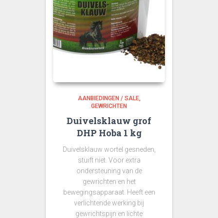
AANBIEDINGEN / SALE
GEWRICHTEN
Duivelsklauw grof
DHP Hoba 1 kg
Duivelsklauw wortel gesneden,
stuift niet. Voor extra
ondersteuning van de
gewrichten en het
bewegingsapparaat. Heeft een
verlichtende werking bij
gewrichtspijn en lichte