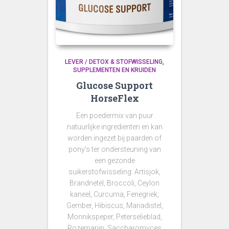
LEVER / DETOX & STOFWISSELING
SUPPLEMENTEN EN KRUIDEN
Glucose Support
HorseFlex
Een p
oedermix van puur
natuurlijke ingrediënten en kan
worden ingezet bij paarden of
pony’s ter ondersteuning van
een gezonde
suikerstofwisseling
: Artisjok,
Brandnetel, Broccoli, Ceylon
kaneel, Curcuma, Fenegriek,
Gember, Hibiscus, Mariadistel,
Monnikspeper, Peterselieblad,
Rozemarijn, Saccharomyces