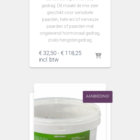
gedrag. Dit maakt de mix zeer
geschikt voor sensibele
paarden, hete en/of nerveuze
paarden of paarden met
ongewenst hormonaal gedrag,
zoals hengstengedrag.
Prijsklasse:
€
32,50
-
€
118,25
€ 32,50
incl. btw
tot
€ 118,25
AANBIEDING!