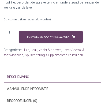
huid, het bevordert de spijsvertering en ondersteund de reinigende
werking van de lever.
Op voorraad (kan nabesteld worden)
Goudsbloem
DHP
TOEVOEGEN AAN WINKELWAGEN
Hoba
1
Categorieën:
Huid
,
Jeuk, vacht & hoeven
,
Lever / detox &
kg
stofwisseling
,
Spijsvertering
,
Supplementen en kruiden
aantal
BESCHRIJVING
AANVULLENDE INFORMATIE
BEOORDELINGEN (0)