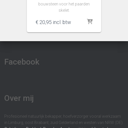
bouwsteen voor het paarden
skelet.
€
20,95
incl. btw
Facebook
Over mij
Profesioneel natuurlijk bekapper, hoefverzorger vooral werkzaam
in Limburg, oost Brabant, zuid Gelderland en westen van NRW (DE).