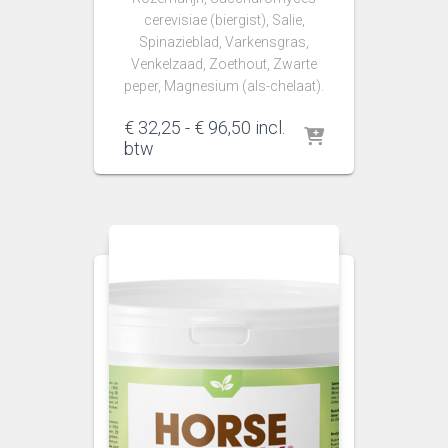
cerevisiae (biergist), Salie,
Spinazieblad, Varkensgras,
Venkelzaad, Zoethout, Zwarte
peper, Magnesium (als-chelaat).
Prijsklasse:
€
32,25
-
€
96,50
incl.
€ 32,25
btw
tot
€ 96,50